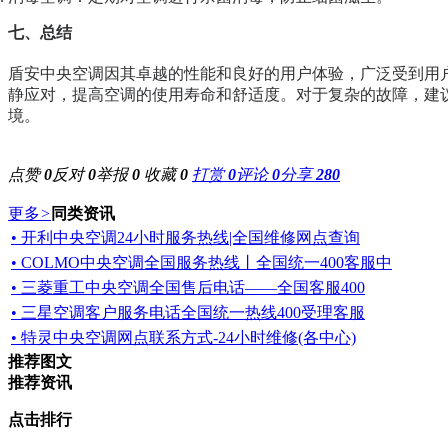
七、总结
盾安中央空调因其卓越的性能和良好的用户体验，广泛受到用
静应对，提高空调的使用寿命和舒适度。对于复杂的故障，建
境。
点赞
0
反对
0
举报
0
收藏
0
打赏
0
评论
0
分享
280
更多
>
同类资讯
• 开利中央空调24小时服务热线|全国维修网点查询
• COLMO中央空调全国服务热线丨全国统一400客服中
• 三菱重工中央空调全国售后电话——全国客服400
• 三星空调客户服务电话全国统一热线400受理客服
• 特灵中央空调网点联系方式-24小时维修(各中心)
推荐图文
推荐资讯
点击排行