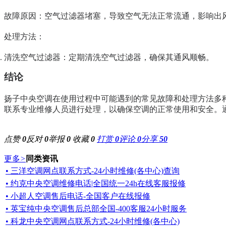
故障原因
：空气过滤器堵塞，导致空气无法正常流通，影响出
处理方法
：
清洗空气过滤器
：定期清洗空气过滤器，确保其通风顺畅。
结论
扬子中央空调在使用过程中可能遇到的常见故障和处理方法多
联系专业维修人员进行处理，以确保空调的正常使用和安全。
点赞
0
反对
0
举报
0
收藏
0
打赏
0
评论
0
分享
50
更多
>
同类资讯
• 三洋空调网点联系方式-24小时维修(各中心)查询
• 约克中央空调维修电话|全国统一24h在线客服报修
• 小超人空调售后电话-全国客户在线报修
• 英宝纯中央空调售后总部全国-400客服24小时服务
• 科龙中央空调网点联系方式-24小时维修(各中心)