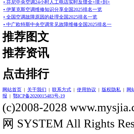
• 芬尼中央空调24小时人工电话实时反馈全+境+到+
• 伊莱克斯空调维修知识分享全国2025排名一览
• 全国空调故障原因的处理全国2025排名一览
• 中广欧特斯中央空调常见故障维修全国2025排名一
推荐图文
推荐资讯
点击排行
网站首页
|
关于我们
|
联系方式
|
使用协议
|
版权隐私
|
网
报
|
鄂ICP备2020015483号-19
(c)2008-2028 www.m
网 SYSTEM All Rights Res