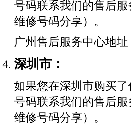
号码联系我们的售后服务中心
维修号码分享）。
广州售后服务中心地址：
深圳市：
如果您在深圳市购买了
号码联系我们的售后服务中心
维修号码分享）。