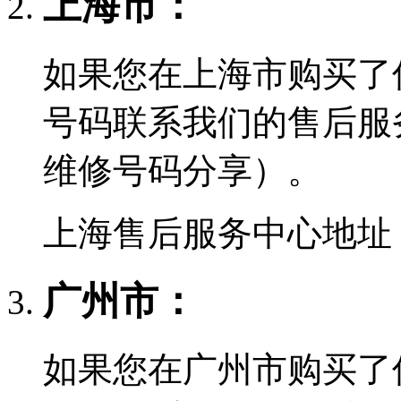
上海市：
如果您在上海市购买了
号码联系我们的售后服务中心
维修号码分享）。
上海售后服务中心地址：
广州市：
如果您在广州市购买了