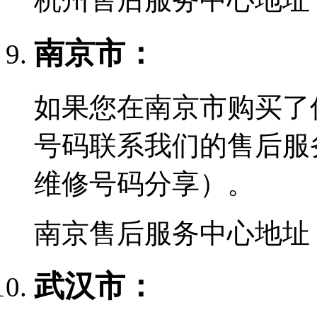
南京市：
如果您在南京市购买了
号码联系我们的售后服务中心
维修号码分享）。
南京售后服务中心地址：
武汉市：