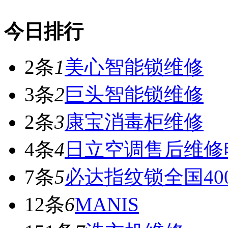
今日排行
2条
1
美心智能锁维修
3条
2
巨头智能锁维修
2条
3
康宝消毒柜维修
4条
4
日立空调售后维修
7条
5
必达指纹锁全国40
12条
6
MANIS