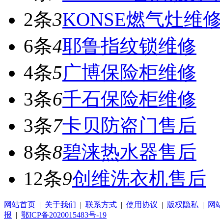
2条
3
KONSE燃气灶维
6条
4
耶鲁指纹锁维修
4条
5
广博保险柜维修
3条
6
千石保险柜维修
3条
7
卡贝防盗门售后
8条
8
碧涞热水器售后
12条
9
创维洗衣机售后
网站首页
|
关于我们
|
联系方式
|
使用协议
|
版权隐私
|
网
报
|
鄂ICP备2020015483号-19