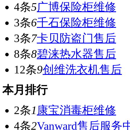
4条
5
广博保险柜维修
3条
6
千石保险柜维修
3条
7
卡贝防盗门售后
8条
8
碧涞热水器售后
12条
9
创维洗衣机售后
本月排行
2条
1
康宝消毒柜维修
4条
2
Vanward售后服务