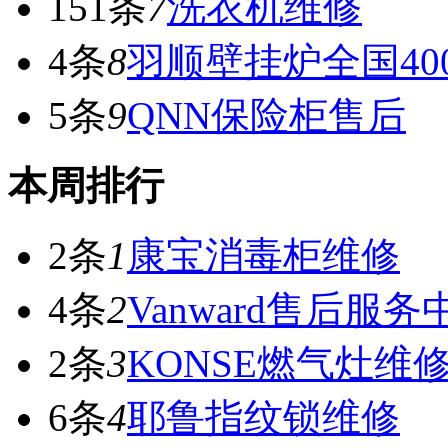
151条
7
洗衣机维修
4条
8
羽顺壁挂炉全国40
5条
9
QNN保险柜售后
本周排行
2条
1
康宝消毒柜维修
4条
2
Vanward售后服务
2条
3
KONSE燃气灶维
6条
4
耶鲁指纹锁维修